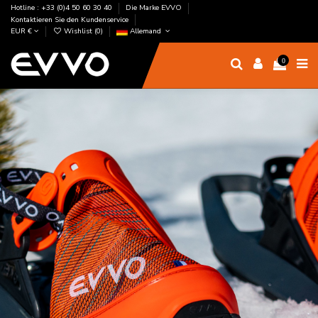
Hotline : +33 (0)4 50 60 30 40
Die Marke EVVO
Kontaktieren Sie den Kundenservice
EUR €
Wishlist (
0
)
Allemand
0