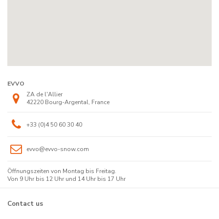
EVVO
ZA de l'Allier
42220 Bourg-Argental, France
+33 (0)4 50 60 30 40
evvo@evvo-snow.com
Öffnungszeiten von Montag bis Freitag.
Von 9 Uhr bis 12 Uhr und 14 Uhr bis 17 Uhr
Contact us