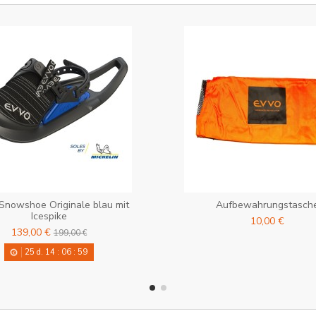
nowshoe Originale blau mit
Aufbewahrungstasch
Icespike
10,00 €
139,00 €
199,00 €
25
d.
14
:
06
:
58