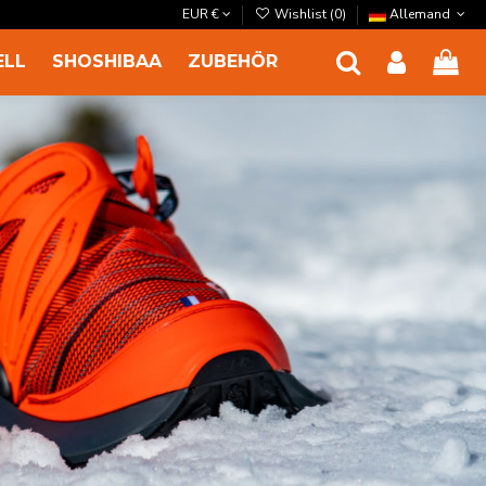
EUR €
Wishlist (
0
)
Allemand
ELL
SHOSHIBAA
ZUBEHÖR