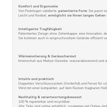
Komfort und Ergonomie
Von Podologen validierte,
patentierte Form
: Sie passt s
Leicht und flexibel,
ermöglicht sie Ihnen langes Gehe
Intelligente Tragfähigkeit
Patentiertes Design ohne Zehenkappe: eine Innovation, di
Sie kommen auch in anspruchsvollem Gelände effizient vo
Wärmeisolierung & Geräuscharmut
Innenschuh aus Matryx-Gewebe: wasserabweisend und a
Intuitiv und praktisch
Doppeltes Verschlusssystem (Vorderfuß und Ferse) für sc
Wird mit einer kompakten, auf dem Rücken tragbaren Hülle
Nachhaltig & verantwortungsbewusst
100 % reparierbar und recycelbar.
Alle Teile sind online erhältlich, zusammen mit Online-A