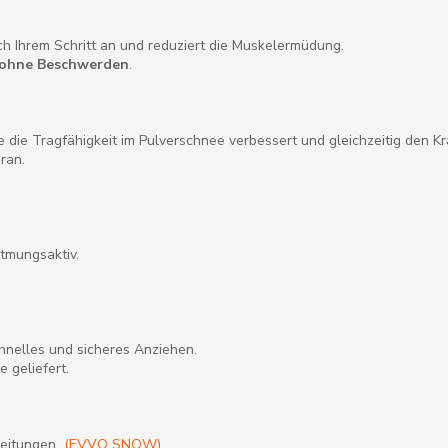
ich Ihrem Schritt an und reduziert die Muskelermüdung.
n ohne Beschwerden
.
e die Tragfähigkeit im Pulverschnee verbessert und gleichzeitig den K
ran.
tmungsaktiv.
hnelles und sicheres Anziehen.
 geliefert.
nleitungen
(EVVO SNOW)