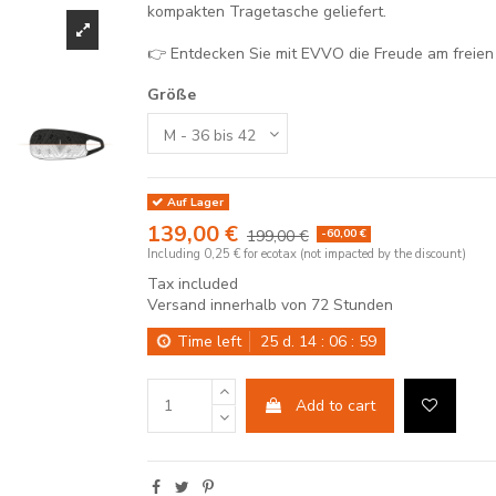
kompakten Tragetasche geliefert.
👉 Entdecken Sie mit EVVO die Freude am freie
Größe
Auf Lager
139,00 €
-60,00 €
199,00 €
Including 0,25 € for ecotax (not impacted by the discount)
Tax included
Versand innerhalb von 72 Stunden
Time left
25
d.
14
:
06
:
58
Add to cart