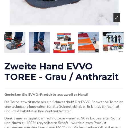
Zweite Hand EVVO
TOREE - Grau / Anthrazit
Genießen Sie EVVO-Produkte aus zweiter Hand!
Die Toree ist weit mehr als ein Schneeschuh! Der EVVO Snowshoe Toree ist
eine technische Innovation für alle Schneeliebhaber. Er bringt Einfachheit
und Praktikabilität in Ihre Winteraktivitäten.
Dank seiner einzigartigen Technologie – einer zu 90 % biobasierten Sohle
und einem zu 100 % recycelbaren Schaft – wurde dieses Produkt
gemeinsam von den Teams von EVVO und Michelin entwickelt, mit einem