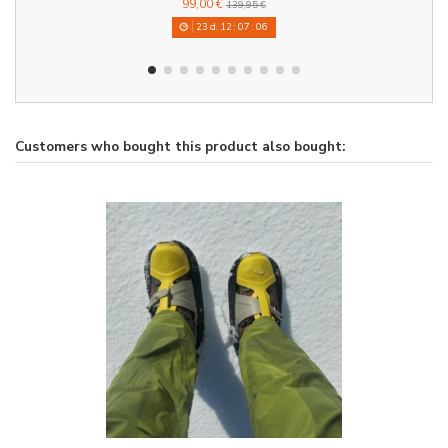
99,00 €
139,95 €
23
d.
12
:
07
:
06
Customers who bought this product also bought: