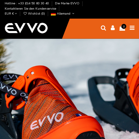
Hotline : +33 (0)4 50 60 30 40
Die Marke EVVO
Kontaktieren Sie den Kundenservice
EUR €
Wishlist (
0
)
Allemand
0