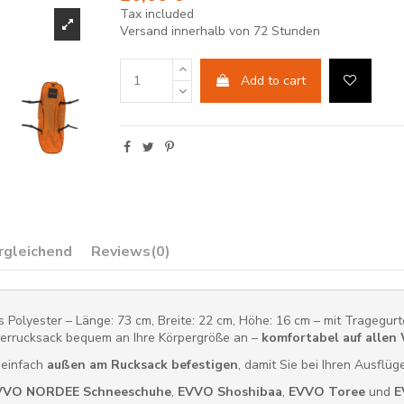
Tax included
Versand innerhalb von 72 Stunden
Add to cart
rgleichend
Reviews
(0)
us Polyester – Länge: 73 cm, Breite: 22 cm, Höhe: 16 cm – mit Tragegu
berrucksack bequem an Ihre Körpergröße an –
komfortabel auf allen
 einfach
außen am Rucksack befestigen
, damit Sie bei Ihren Ausflü
VVO NORDEE Schneeschuhe
,
EVVO Shoshibaa
,
EVVO Toree
und
E