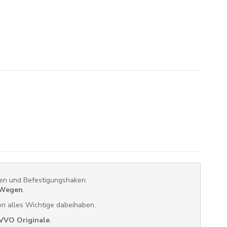
rten und Befestigungshaken.
 Wegen
.
gen alles Wichtige dabeihaben.
VVO Originale
.