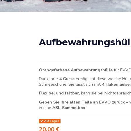
Aufbewahrungshü
Orangefarbene Aufbewahrungshülle
für EVVO
Dank ihrer
4 Gurte
ermöglicht diese weiche Hül
Schneeschuhe. Sie lässt sich
mit 4 Haken auße
Flexibel und faltbar
, kann sie bei Nichtgebrauc
Geben Sie Ihre alten Teile an EVVO zurück
– w
in eine
ASL-Sammelbox
.
Auf Lager
20,00 €