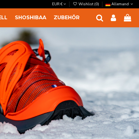
EUR €
Wishlist (
0
)
Allemand
ELL
SHOSHIBAA
ZUBEHÖR