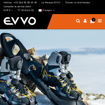
Hotline : +33 (0)4 50 60 30 40
La Marque EVVO
Trouver un distributeur
Contacter le service client
EUR €
Wishlist (
0
)
Français
0