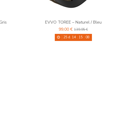
Gris
EVVO TOREE – Naturel / Bleu
99,00 €
139,95 €
25
d.
14
:
15
:
08