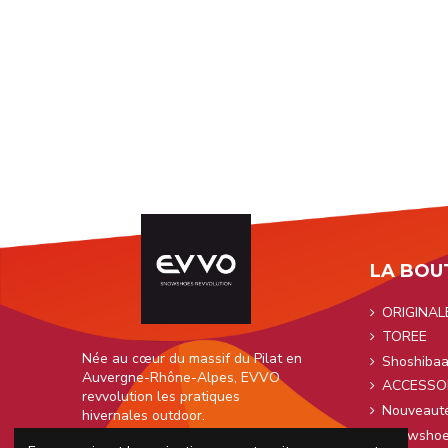
LA BOU
ORIGINAL
TOREE
Née au cœur du massif du Pilat en
Shoshiba
Auvergne-Rhône-Alpes, EVVO
ACCESSO
revvolution les pratiques
Nouveaut
hivernales outdoor.
Snowshoe