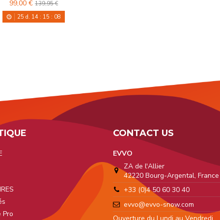
99,00 €
139,95 €
25
d.
14
:
15
:
08
TIQUE
CONTACT US
E
EVVO
ZA de l'Allier
42220 Bourg-Argental, France
a
IRES
+33 (0)4 50 60 30 40
és
evvo@evvo-snow.com
 Pro
Ouverture du Lundi au Vendredi