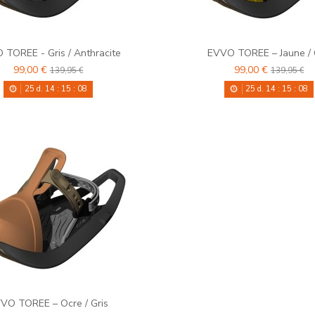
TOREE - Gris / Anthracite
EVVO TOREE – Jaune / 
99,00 €
99,00 €
139,95 €
139,95 €
25
d.
14
:
15
:
08
25
d.
14
:
15
:
08
VO TOREE – Ocre / Gris