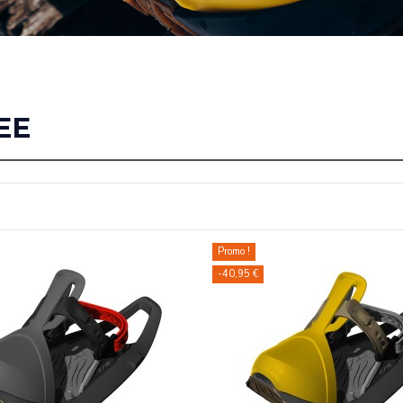
EE
Promo !
-40,95 €