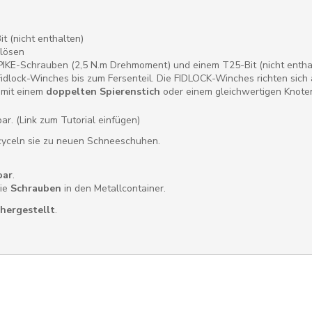
t (nicht enthalten)
 lösen
IKE-Schrauben (2,5 N.m Drehmoment) und einem T25-Bit (nicht enthal
Fidlock-Winches bis zum Fersenteil. Die FIDLOCK-Winches richten sic
 mit einem
doppelten Spierenstich
oder einem gleichwertigen Knoten
r. (Link zum Tutorial einfügen)
recyceln sie zu neuen Schneeschuhen.
bar
.
die
Schrauben
in den Metallcontainer.
 hergestellt
.