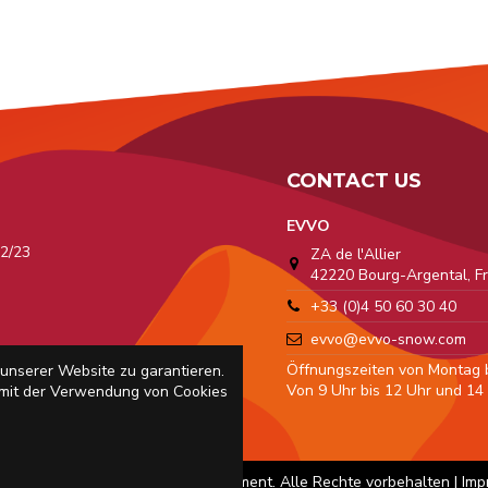
CONTACT US
EVVO
2/23
ZA de l'Allier
42220 Bourg-Argental, F
a
+33 (0)4 50 60 30 40
evvo@evvo-snow.com
 Pro
Öffnungszeiten von Montag bi
unserer Website zu garantieren.
 Kontaktdaten
Von 9 Uhr bis 12 Uhr und 14 
 mit der Verwendung von Cookies
op. Erstellt von
Licom Développement
. Alle Rechte vorbehalten |
Imp