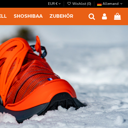
EUR €
Wishlist (
0
)
Allemand
ELL
SHOSHIBAA
ZUBEHÖR