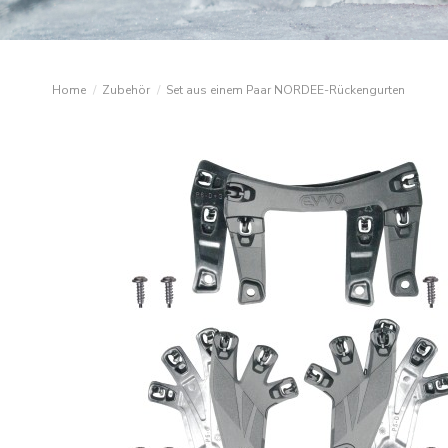
Home
Zubehör
Set aus einem Paar NORDEE-Rückengurten