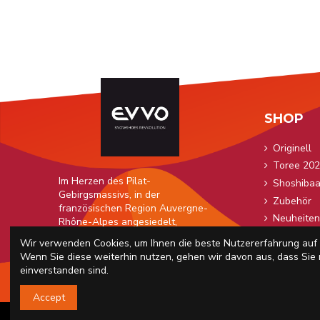
SHOP
Originell
Toree 202
Im Herzen des Pilat-
Shoshiba
Gebirgsmassivs, in der
Zubehör
französischen Region Auvergne-
Neuheiten
Rhône-Alpes angesiedelt,
revolutioniert EVVO die Welt der
Snowshoe
Wir verwenden Cookies, um Ihnen die beste Nutzererfahrung auf 
Outdoor-Aktivitäten im Winter.
Kontakt &
Wenn Sie diese weiterhin nutzen, gehen wir davon aus, dass Sie
einverstanden sind.
Accept
© 2022 EVVO Snow Sh