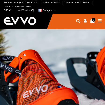
Hotline : +33 (0)4 50 60 30 40
La Marque EVVO
Trouver un distributeur
Contacter le service client
EUR €
Wishlist (
0
)
Français
0