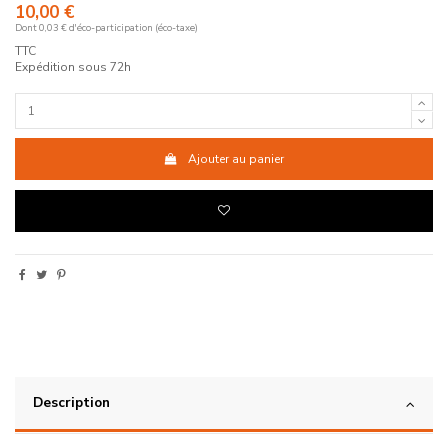
10,00 €
Dont 0,03 € d'éco-participation (éco-taxe)
TTC
Expédition sous 72h
Ajouter au panier
Description