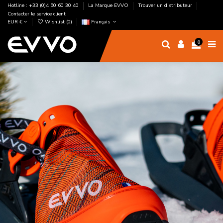
Hotline : +33 (0)4 50 60 30 40
La Marque EVVO
Trouver un distributeur
Contacter le service client
EUR €
Wishlist (
0
)
Français
0