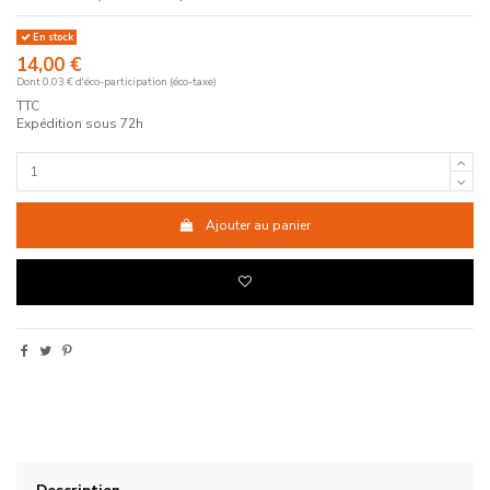
En stock
14,00 €
Dont 0,03 € d'éco-participation (éco-taxe)
TTC
Expédition sous 72h
Ajouter au panier