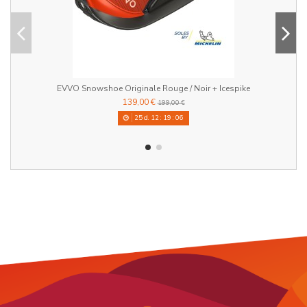
EVVO Snowshoe Originale Rouge / Noir + Icespike
139,00 €
199,00 €
25
d.
12
:
19
:
05