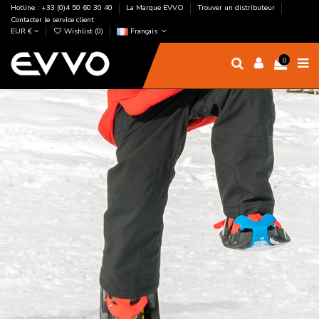
Hotline : +33 (0)4 50 60 30 40
La Marque EVVO
Trouver un distributeur
Contacter le service client
EUR €
Wishlist (
0
)
Français
0