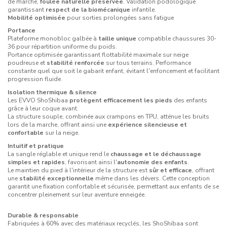
de marche,
foulée naturelle préservée
. Validation podologique
garantissant
respect de la biomécanique
infantile.
Mobilité optimisée
pour sorties prolongées sans fatigue
Portance
Plateforme monobloc galbée à
taille unique
compatible chaussures 30-
36 pour répartition uniforme du poids.
Portance optimisée garantissant flottabilité maximale sur neige
poudreuse et
stabilité renforcée
sur tous terrains. Performance
constante quel que soit le gabarit enfant, évitant l'enfoncement et facilitant
progression fluide.
Isolation thermique & silence
Les EVVO ShoShibaa
protègent efficacement les pieds
des enfants
grâce à leur coque avant.
La structure souple, combinée aux crampons en TPU, atténue les bruits
lors de la marche, offrant ainsi une
expérience silencieuse et
confortable
sur la neige.
Intuitif et pratique
La sangle réglable et unique rend le
chaussage et le déchaussage
simples et rapides
, favorisant ainsi l'
autonomie des enfants
.
Le maintien du pied à l'intérieur de la structure est
sûr et efficace
, offrant
une
stabilité exceptionnelle
même dans les dévers. Cette conception
garantit une fixation confortable et sécurisée, permettant aux enfants de se
concentrer pleinement sur leur aventure enneigée.
Durable & responsable
Fabriquées à 60% avec des matériaux recyclés, les ShoShibaa sont