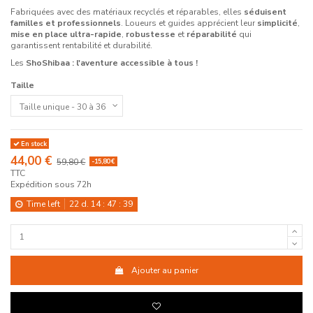
Fabriquées avec des matériaux recyclés et réparables, elles
séduisent
familles et professionnels
. Loueurs et guides apprécient leur
simplicité
,
mise en place ultra-rapide
,
robustesse
et
réparabilité
qui
garantissent rentabilité et durabilité.
Les
ShoShibaa : l'aventure accessible à tous !
Taille
En stock
44,00 €
59,80 €
-15,80 €
TTC
Expédition sous 72h
Time left
22
d.
14
:
47
:
39
Ajouter au panier