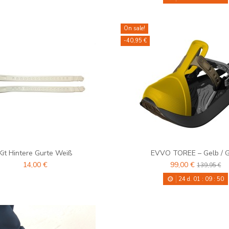
On sale!
-40,95 €
Kit Hintere Gurte Weiß
EVVO TOREE – Gelb / 
14,00 €
99,00 €
139,95 €
24
d.
01
:
09
:
48