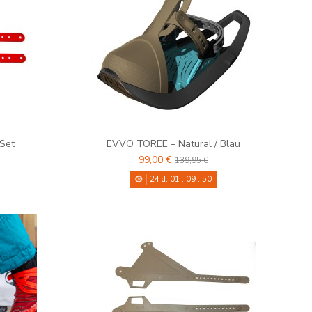
Set
EVVO TOREE – Natural / Blau
99,00 €
139,95 €
24
d.
01
:
09
:
48