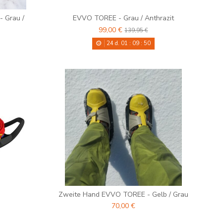
 Grau /
EVVO TOREE - Grau / Anthrazit
99,00 €
139,95 €
24
d.
01
:
09
:
48
Zweite Hand EVVO TOREE - Gelb / Grau
70,00 €