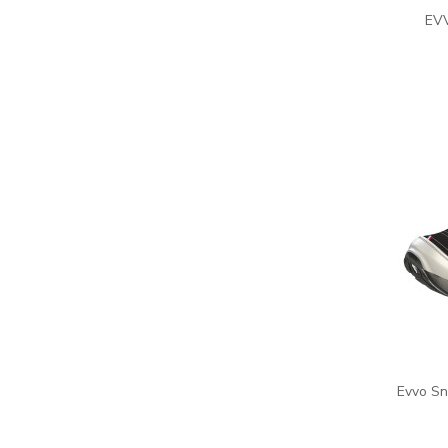
EVV
Evvo Sn