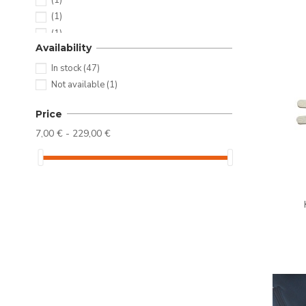
(1)
(1)
(1)
Availability
(1)
Blau und schwarz
(1)
In stock
(47)
Rot
(2)
Not available
(1)
Schwarz
(3)
Price
Superhelden
(3)
Weiß und Wassergrün
(1)
7,00 € - 229,00 €