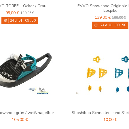
O TOREE – Ocker / Grau
EVVO Snowshoe Originale b
Icespike
99,00 €
139,95 €
139,00 €
199,00 €
24
d.
01
:
09
:
48
24
d.
01
:
09
:
48
owshoe grün / weiß nagelbar
Shoshibaa Schnallen- und Ste
105,00 €
10,00 €