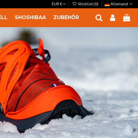
EUR €
Wishlist (
0
)
Allemand
ELL
SHOSHIBAA
ZUBEHÖR