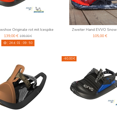
shoe Originale rot mit Icespike
Zweiter Hand EVVO Snow
139,00 €
105,00 €
199,00 €
24
d.
01
:
09
:
48
-60,00 €