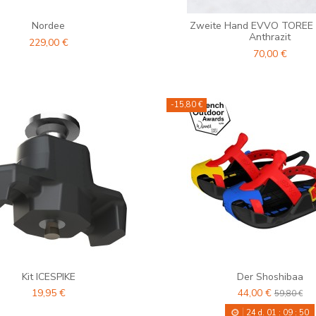
Nordee
Zweite Hand EVVO TOREE -
Anthrazit
229,00 €
70,00 €
-15,80 €
Kit ICESPIKE
Der Shoshibaa
19,95 €
44,00 €
59,80 €
24
d.
01
:
09
:
48