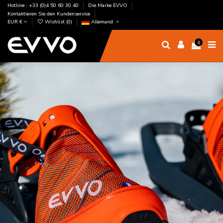
Hotline : +33 (0)4 50 60 30 40
Die Marke EVVO
Kontaktieren Sie den Kundenservice
EUR €
Wishlist (
0
)
Allemand
0