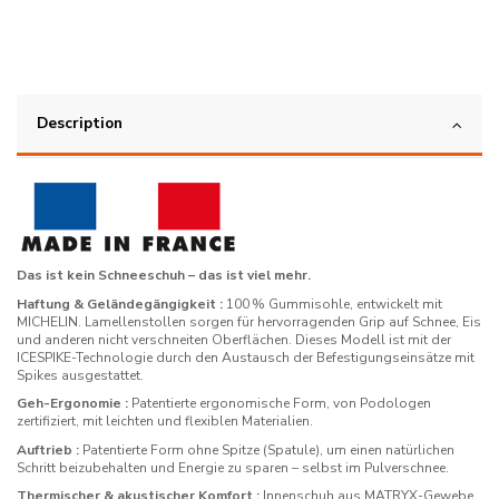
Description
Das ist kein Schneeschuh – das ist viel mehr.
Haftung & Geländegängigkeit :
100 % Gummisohle, entwickelt mit
MICHELIN. Lamellenstollen sorgen für hervorragenden Grip auf Schnee, Eis
und anderen nicht verschneiten Oberflächen. Dieses Modell ist mit der
ICESPIKE-Technologie durch den Austausch der Befestigungseinsätze mit
Spikes ausgestattet.
Geh-Ergonomie :
Patentierte ergonomische Form, von Podologen
zertifiziert, mit leichten und flexiblen Materialien.
Auftrieb :
Patentierte Form ohne Spitze (Spatule), um einen natürlichen
Schritt beizubehalten und Energie zu sparen – selbst im Pulverschnee.
Thermischer & akustischer Komfort :
Innenschuh aus MATRYX-Gewebe